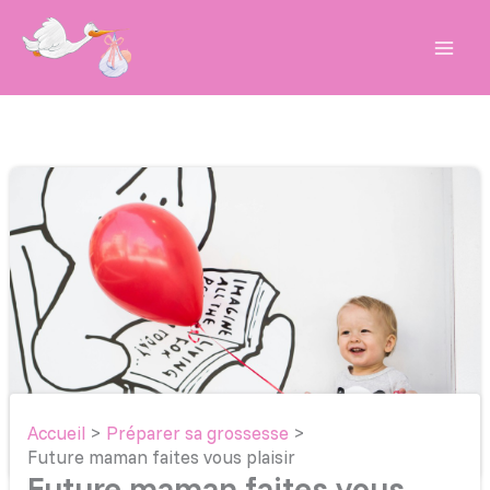
Aller
au
contenu
Accueil
Préparer sa grossesse
Future maman faites vous plaisir
Future maman faites vous